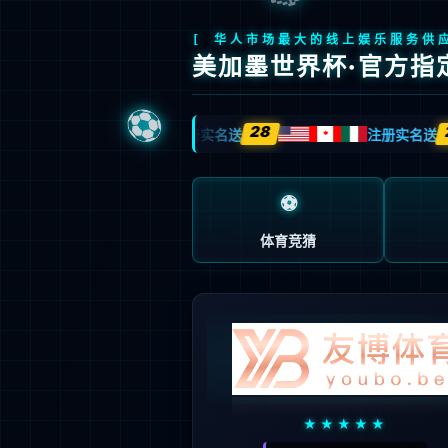
A股上市（600158）
|
用体育点亮美好生活
首页
关于6686体育
集团介绍
集团理念
发展历程
集团业务
体育赛事
体育传播
体育彩票
标准认证
赛教融合
体旅文化
体育空间
国际交流
数字体育
地产板块
新闻中心
总局要闻
行业动态
集团要闻
党建中心
投资者中心
投教基地
定期公告
临时公告