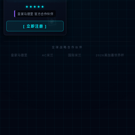
股票中心
集团理念